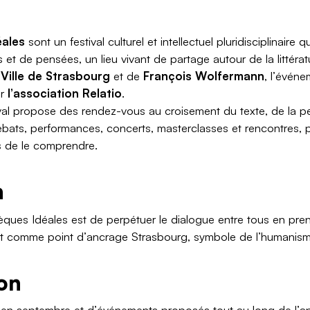
éales
sont un festival culturel et intellectuel pluridisciplinaire 
vres et de pensées, un lieu vivant de partage autour de la littér
a
Ville de Strasbourg
et de
François Wolfermann
, l’événe
ar
l’association Relatio
.
val propose des rendez-vous au croisement du texte, de la pe
 débats, performances, concerts, masterclasses et rencontres, p
 de le comprendre.
n
èques Idéales est de perpétuer le dialogue entre tous en pren
e, et comme point d’ancrage Strasbourg, symbole de l’humanis
on
al en septembre et d’événements proposés tout au long de l’an