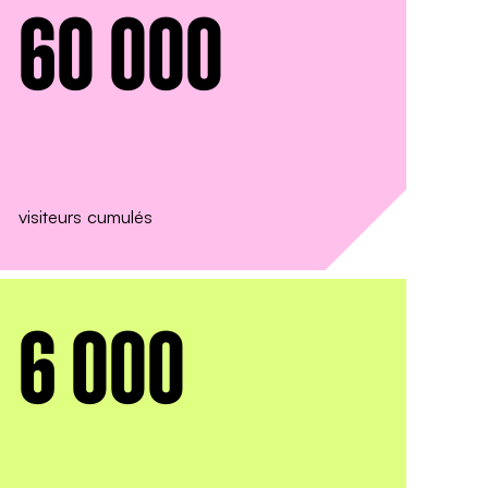
60 000
visiteurs cumulés
rmer
6 000
alités,