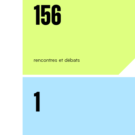
156
rencontres et débats
AB
1
N
Chaque
coups 