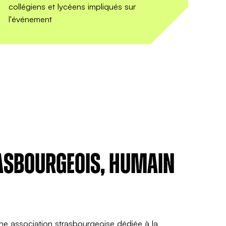
collégiens et lycéens impliqués sur
l'événement
s
il.
asbourgeois, humain
 une association strasbourgeoise dédiée à la