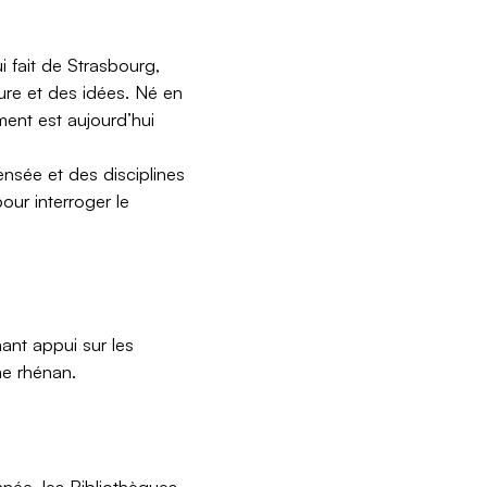
qui fait de Strasbourg,
ature et des idées. Né en
ment est aujourd’hui
nsée et des disciplines
our interroger le
ant appui sur les
me rhénan.
née, les Bibliothèques