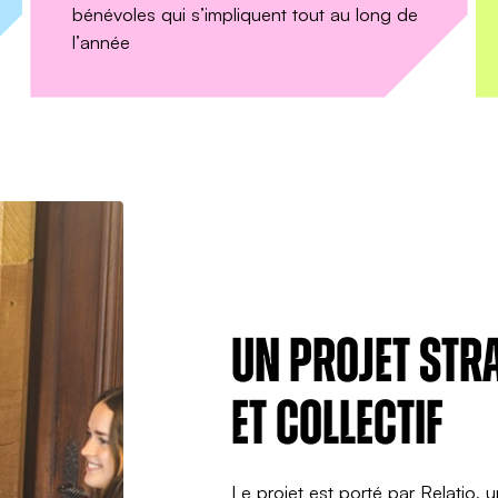
bénévoles qui s’impliquent tout au long de
Je
l’année
m'inscri
accepte de recevoir la newsletter des Bibliothèques Idéales par e-ma
adresse e-mail est utilisée uniquement pour vous envoyer les actualités des
thèques Idéales. Vous pouvez vous désinscrire à tout moment.
Politique de
ntialité
Un projet str
et collectif
Le projet est porté par Relatio,